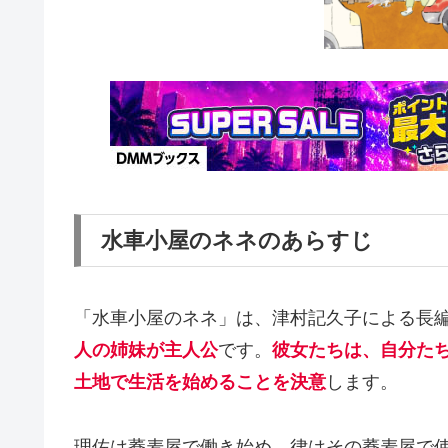
水車小屋のネネのあらすじ
「水車小屋のネネ」は、津村記久子による長
人の姉妹が主人公
です。
彼女たちは、自分た
土地で生活を始めることを決意
します。
理佐は蕎麦屋で働き始め、律はその蕎麦屋で