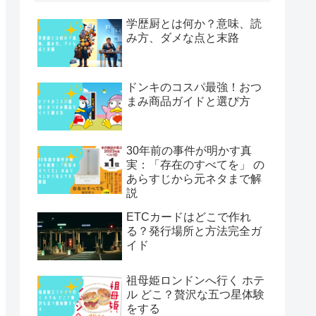
学歴厨とは何か？意味、読
み方、ダメな点と末路
ドンキのコスパ最強！おつ
まみ商品ガイドと選び方
30年前の事件が明かす真
実：「存在のすべてを」 の
あらすじから元ネタまで解
説
ETCカードはどこで作れ
る？発行場所と方法完全ガ
イド
祖母姫ロンドンへ行く ホテ
ル どこ？贅沢な五つ星体験
をする